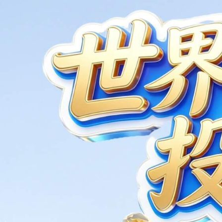
当前位置： C7娱乐官网 >
我们的新闻