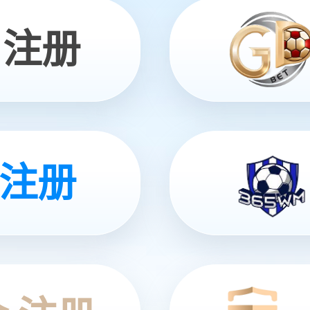
。其中，有针对肌肉力量的训练器械，能够帮助患者增强
复关节的正常活动范围，减少疼痛和僵硬感。此外，还
面取得康复进展。