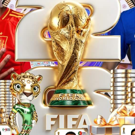
学的原理，使得使用者在训练过程中能够感受到舒适度和
器械的耐用性和稳定性也得到了充分的保证，能够在长期的使用