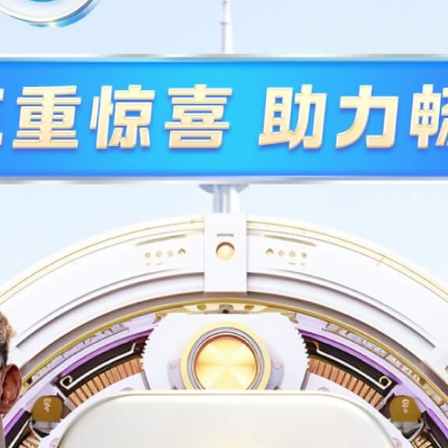
面而高效的医疗康复设备。这套器械由六种不同功能