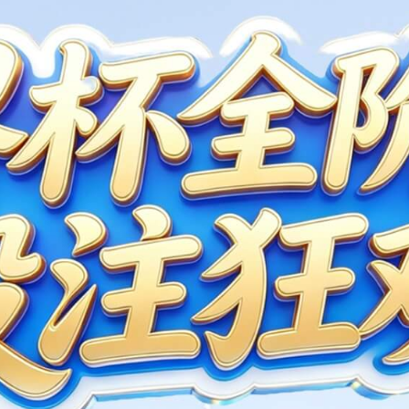
C7娱乐官网医疗康复器械六件套