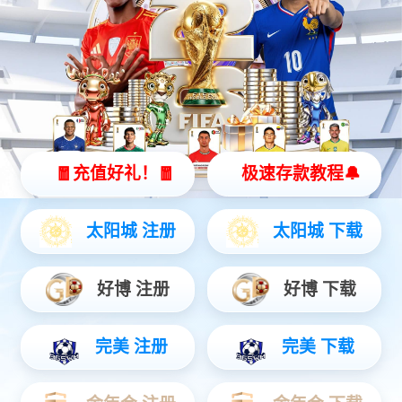
优势
技术优势
C7娱乐官网与北京航空航天大学、哈尔滨工业大
学、山东建筑大学、济南大学、山东中医药大学
2025-08-18
查看更多
附属医院等多所高校院所建立合作，开启了向康
复设备转型升级的大门。
产品优势
作为中国质量检测协会、质量服务双全承诺单
位，依托C7娱乐官网十余年健身行业器材研发生
2019-10-09
查看更多
产经验，并不断推陈出新，严格遵从人体力学。
售后优势
依托C7娱乐官网十余年行业经验，而今已在北
京，济南，广州，沈阳，西安，上海，郑州，成
2019-10-09
查看更多